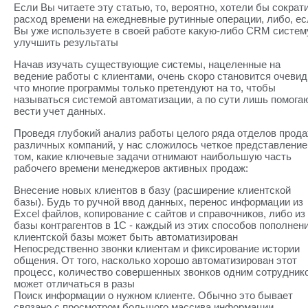
Если Вы читаете эту статью, то, вероятно, хотели бы сократ
расход времени на ежедневные рутинные операции, либо, ес
Вы уже используете в своей работе какую-либо CRM систем
улучшить результаты
Начав изучать существующие системы, нацеленные на
ведение работы с клиентами, очень скоро становится очевид
что многие программы только претендуют на то, чтобы
называться системой автоматизации, а по сути лишь помога
вести учет данных.
Проведя глубокий анализ работы целого ряда отделов прод
различных компаний, у нас сложилось четкое представление
том, какие ключевые задачи отнимают наибольшую часть
рабочего времени менеджеров активных продаж:
Внесение новых клиентов в базу (расширение клиентской
базы). Будь то ручной ввод данных, перенос информации из
Excel файлов, копирование с сайтов и справочников, либо из
базы контрагентов в 1С - каждый из этих способов пополнен
клиентской базы может быть автоматизирован
Непосредственно звонки клиентам и фиксирование истории
общения. От того, насколько хорошо автоматизирован этот
процесс, количество совершенных звонков одним сотрудник
может отличаться в разы
Поиск информации о нужном клиенте. Обычно это бывает
связано с просмотром большого массива информации,