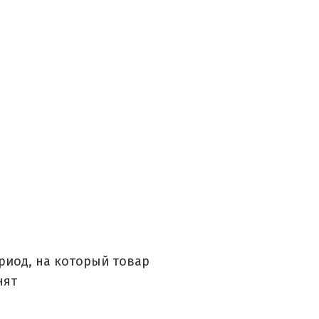
ериод, на который товар
нят