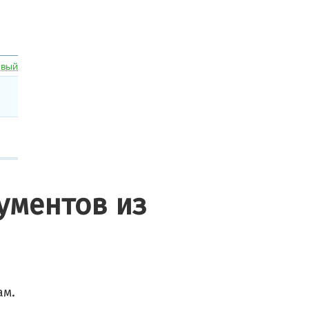
ументов из
ам.