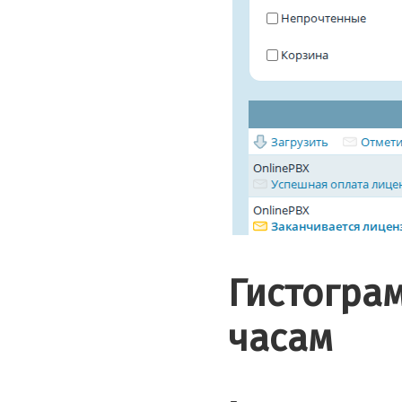
Гистогра
часам